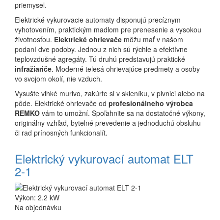
priemysel.
Elektrické vykurovacie automaty disponujú precíznym
vyhotovením, praktickým madlom pre prenesenie a vysokou
životnosťou.
Elektrické ohrievače
môžu mať v našom
podaní dve podoby. Jednou z nich sú rýchle a efektívne
teplovzdušné agregáty. Tú druhú predstavujú praktické
infražiariče
. Moderné telesá ohrievajúce predmety a osoby
vo svojom okolí, nie vzduch.
Vysušte vlhké murivo, zakúrte si v skleníku, v pivnici alebo na
pôde. Elektrické ohrievače od
profesionálneho výrobca
REMKO
vám to umožní. Spoľahnite sa na dostatočné výkony,
originálny vzhľad, bytelné prevedenie a jednoduchú obsluhu
či rad prínosných funkcionalít.
Elektrický vykurovací automat ELT
2-1
Výkon: 2.2 kW
Na objednávku