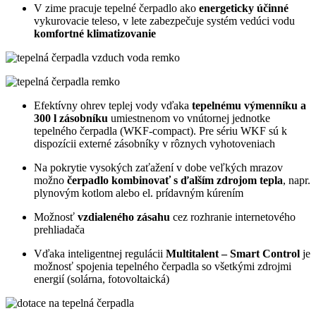
V zime pracuje tepelné čerpadlo ako
energeticky účinné
vykurovacie teleso, v lete zabezpečuje systém vedúci vodu
komfortné klimatizovanie​​​​​​​
Efektívny ohrev teplej vody vďaka
tepelnému výmenníku a
300 l zásobníku
umiestnenom vo vnútornej jednotke
tepelného čerpadla (WKF-compact). Pre sériu WKF sú k
dispozícii externé zásobníky v rôznych vyhotoveniach
Na pokrytie vysokých zaťažení v dobe veľkých mrazov
možno
čerpadlo kombinovať s ďalším zdrojom tepla
, napr.
plynovým kotlom alebo el. prídavným kúrením
Možnosť
vzdialeného zásahu
cez rozhranie internetového
prehliadača
Vďaka inteligentnej regulácii
Multitalent – Smart Control
je
možnosť spojenia tepelného čerpadla so všetkými zdrojmi
energií (solárna, fotovoltaická)