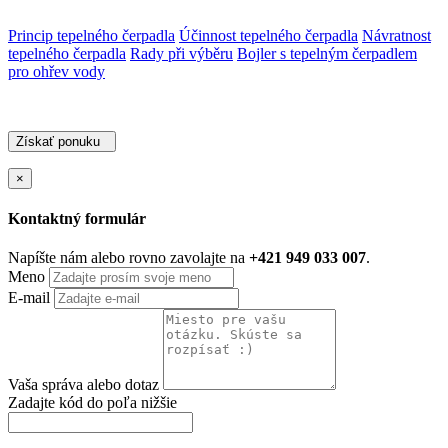
Princip tepelného čerpadla
Účinnost tepelného čerpadla
Návratnost
tepelného čerpadla
Rady při výběru
Bojler s tepelným čerpadlem
pro ohřev vody
Získať ponuku
×
Kontaktný formulár
Napíšte nám alebo rovno zavolajte na
+421 949 033 007
.
Meno
E-mail
Vaša správa alebo dotaz
Zadajte kód do poľa nižšie