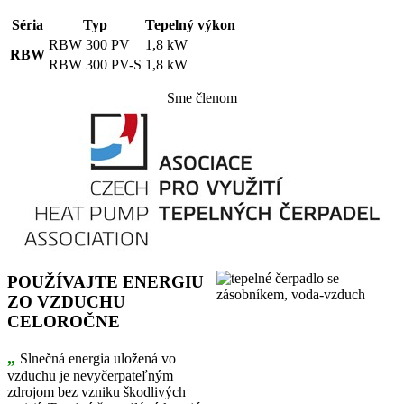
Séria
Typ
Tepelný výkon
RBW 300 PV
1,8 kW
RBW
RBW 300 PV-S
1,8 kW
Sme členom
POUŽÍVAJTE ENERGIU
ZO VZDUCHU
CELOROČNE
„
Slnečná energia uložená vo
vzduchu je nevyčerpateľným
zdrojom bez vzniku škodlivých