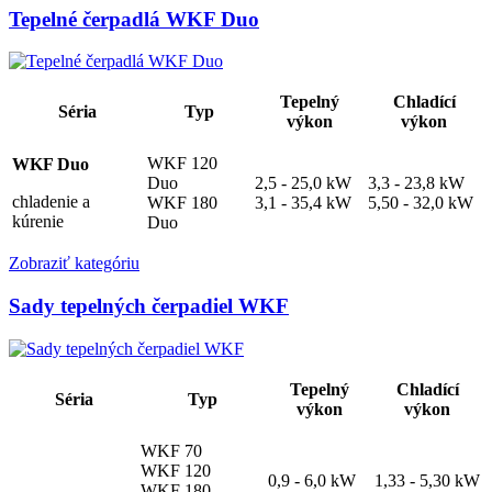
Tepelné čerpadlá WKF Duo
Tepelný
Chladící
Séria
Typ
výkon
výkon
WKF 120
WKF Duo
Duo
2,5 - 25,0 kW
3,3 - 23,8 kW
chladenie a
WKF 180
3,1 - 35,4 kW
5,50 - 32,0 kW
kúrenie
Duo
Zobraziť kategóriu
Sady tepelných čerpadiel WKF
Tepelný
Chladící
Séria
Typ
výkon
výkon
WKF 70
WKF 120
0,9 - 6,0 kW
1,33 - 5,30 kW
WKF 180