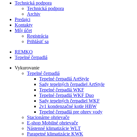
Technická podpora
Technická podpora
Archiv
Predajci
Kontakty
Môj účet
Registrácia
Prihlásiť sa
REMKO
Tepelné čerpadlá
Vykurovanie
Tepelné čerpadlá
Tepelné čerpadlá ArtStyle
Sady tepelných čerpadiel ArtStyle
Tepelné čerpadlá WKF
Tepelné čerpadlá WKF Duo
Sady tepelných čerpadiel WKF
2v1 kondenzačné kotle HBW
Tepelné čerpadlá pre ohrev vody
Stacionárne ohrievače
E-shop
Mobilné ohrievače
Nástenné klimatizácie WLT
Parapetné klimatizácie KWK