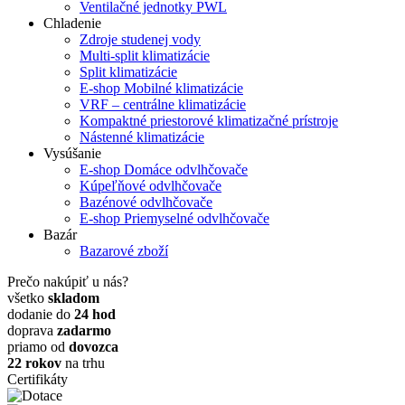
Ventilačné jednotky PWL
Chladenie
Zdroje studenej vody
Multi-split klimatizácie
Split klimatizácie
E-shop
Mobilné klimatizácie
VRF – centrálne klimatizácie
Kompaktné priestorové klimatizačné prístroje
Nástenné klimatizácie
Vysúšanie
E-shop
Domáce odvlhčovače
Kúpeľňové odvlhčovače
Bazénové odvlhčovače
E-shop
Priemyselné odvlhčovače
Bazár
Bazarové zboží
Prečo nakúpiť u nás?
všetko
skladom
dodanie do
24 hod
doprava
zadarmo
priamo od
dovozca
22 rokov
na trhu
Certifikáty