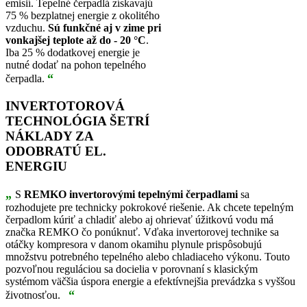
emisií. Tepelné čerpadlá získavajú
75 % bezplatnej energie z okolitého
vzduchu.
Sú funkčné aj v zime pri
vonkajšej teplote až do - 20 °C
.
Iba 25 % dodatkovej energie je
nutné dodať na pohon tepelného
“
čerpadla.
INVERTOTOROVÁ
TECHNOLÓGIA ŠETRÍ
NÁKLADY ZA
ODOBRATÚ EL.
ENERGIU
„
S
REMKO invertorovými tepelnými čerpadlami
sa
rozhodujete pre technicky pokrokové riešenie. Ak chcete tepelným
čerpadlom kúriť a chladiť alebo aj ohrievať úžitkovú vodu má
značka REMKO čo ponúknuť. Vďaka invertorovej technike sa
otáčky kompresora v danom okamihu plynule prispôsobujú
množstvu potrebného tepelného alebo chladiaceho výkonu. Touto
pozvoľnou reguláciou sa docielia v porovnaní s klasickým
systémom väčšia úspora energie a efektívnejšia prevádzka s vyššou
“
životnosťou.