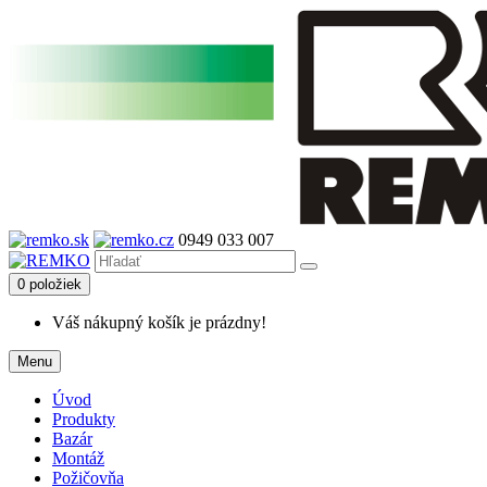
0949 033 007
0 položiek
Váš nákupný košík je prázdny!
Menu
Úvod
Produkty
Bazár
Montáž
Požičovňa