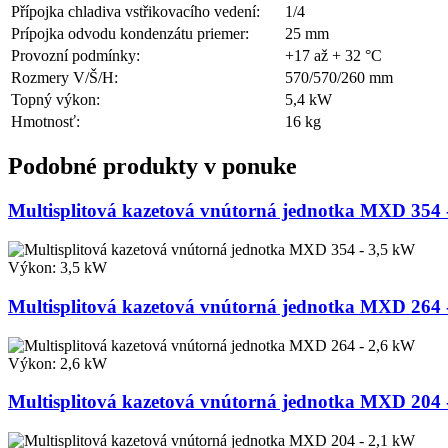
Přípojka chladiva vstřikovacího vedení:
1/4
Prípojka odvodu kondenzátu priemer:
25 mm
Provozní podmínky:
+17 až + 32 °C
Rozmery V/Š/H:
570/570/260 mm
Topný výkon:
5,4 kW
Hmotnosť:
16 kg
Podobné produkty v ponuke
Multisplitová kazetová vnútorná jednotka MXD 354 
Výkon: 3,5 kW
Multisplitová kazetová vnútorná jednotka MXD 264 
Výkon: 2,6 kW
Multisplitová kazetová vnútorná jednotka MXD 204 