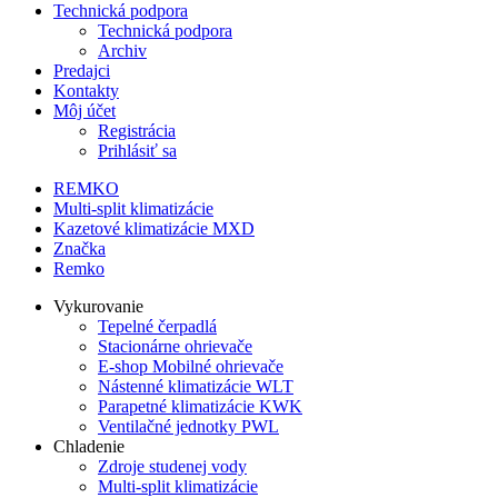
Technická podpora
Technická podpora
Archiv
Predajci
Kontakty
Môj účet
Registrácia
Prihlásiť sa
REMKO
Multi-split klimatizácie
Kazetové klimatizácie MXD
Značka
Remko
Vykurovanie
Tepelné čerpadlá
Stacionárne ohrievače
E-shop
Mobilné ohrievače
Nástenné klimatizácie WLT
Parapetné klimatizácie KWK
Ventilačné jednotky PWL
Chladenie
Zdroje studenej vody
Multi-split klimatizácie