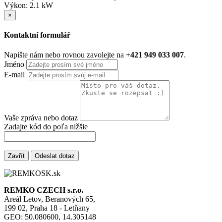
Výkon: 2.1 kW
×
Kontaktní formulář
Napište nám nebo rovnou zavolejte na
+421 949 033 007
.
Jméno
E-mail
Vaše zpráva nebo dotaz
Zadajte kód do poľa nižšie
Zavřít
Odeslat dotaz
REMKO CZECH s.r.o.
Areál Letov, Beranových 65,
199 02, Praha 18 - Letňany
GEO: 50.080600, 14.305148