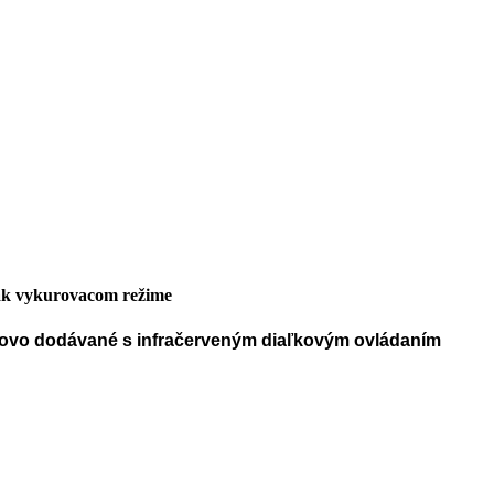
tak vykurovacom režime
iovo dodávané s infračerveným diaľkovým ovládaním