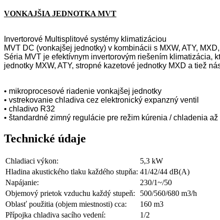
VONKAJŠIA JEDNOTKA MVT
Invertorové Multisplitové systémy klimatizáciou
MVT DC (vonkajšej jednotky) v kombinácii s MXW, ATY, MXD, 
Séria MVT je efektívnym invertorovým riešením klimatizácia,
jednotky MXW, ATY, stropné kazetové jednotky MXD a tiež ná
• mikroprocesové riadenie vonkajšej jednotky
• vstrekovanie chladiva cez elektronický expanzný ventil
• chladivo R32
• štandardné zimný regulácie pre režim kúrenia / chladenia až
Technické údaje
Chladiaci výkon:
5,3 kW
Hladina akustického tlaku každého stupňa:
41/42/44 dB(A)
Napájanie:
230/1~/50
Objemový prietok vzduchu každý stupeň:
500/560/680 m3/h
Oblasť použitia (objem miestnosti) cca:
160 m3
Přípojka chladiva sacího vedení:
1/2