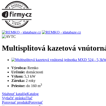
Multisplitová kazetová vnútor
Výrobca:
Remko
Určenie:
domácnosti
Výkon:
5,3 kW
Záruka:
2 roky
3
Priestor:
do 160 m
Stiahnuť katalóg
Katalog
Vytlačiť stránku
Tlač
Porovnať produkt
Porovnať