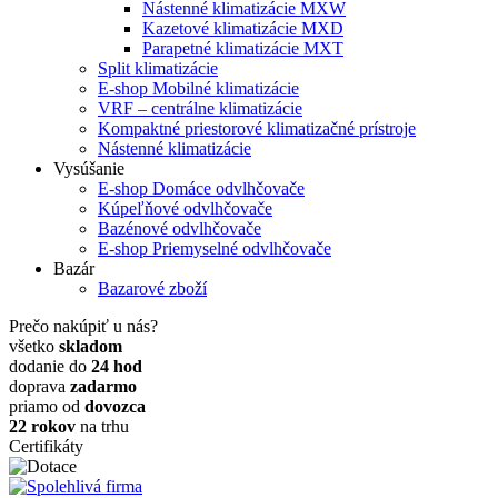
Nástenné klimatizácie MXW
Kazetové klimatizácie MXD
Parapetné klimatizácie MXT
Split klimatizácie
E-shop
Mobilné klimatizácie
VRF – centrálne klimatizácie
Kompaktné priestorové klimatizačné prístroje
Nástenné klimatizácie
Vysúšanie
E-shop
Domáce odvlhčovače
Kúpeľňové odvlhčovače
Bazénové odvlhčovače
E-shop
Priemyselné odvlhčovače
Bazár
Bazarové zboží
Prečo nakúpiť u nás?
všetko
skladom
dodanie do
24 hod
doprava
zadarmo
priamo od
dovozca
22 rokov
na trhu
Certifikáty