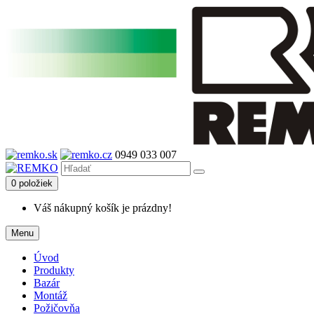
0949 033 007
0 položiek
Váš nákupný košík je prázdny!
Menu
Úvod
Produkty
Bazár
Montáž
Požičovňa