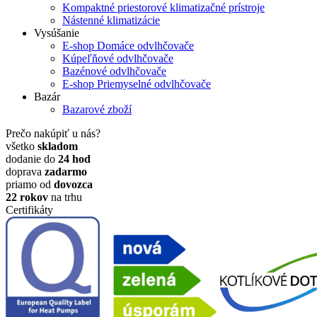
Kompaktné priestorové klimatizačné prístroje
Nástenné klimatizácie
Vysúšanie
E-shop
Domáce odvlhčovače
Kúpeľňové odvlhčovače
Bazénové odvlhčovače
E-shop
Priemyselné odvlhčovače
Bazár
Bazarové zboží
Prečo nakúpiť u nás?
všetko
skladom
dodanie do
24 hod
doprava
zadarmo
priamo od
dovozca
22 rokov
na trhu
Certifikáty