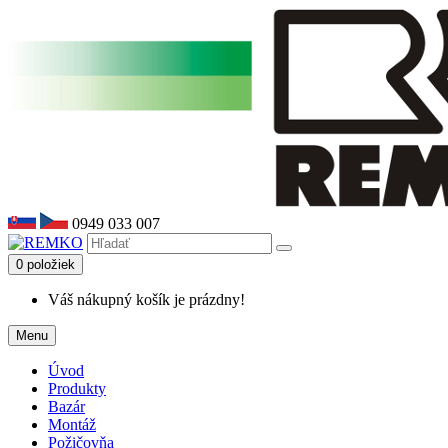
0949 033 007
0 položiek
Váš nákupný košík je prázdny!
Menu
Úvod
Produkty
Bazár
Montáž
Požičovňa