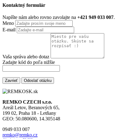
Kontaktný formulár
Napíšte nám alebo rovno zavolajte na
+421 949 033 007
.
Meno
E-mail
Vaša správa alebo dotaz
Zadajte kód do poľa nižšie
Zavrieť
Odoslať otázku
REMKO CZECH s.r.o.
Areál Letov, Beranových 65,
199 02, Praha 18 - Letňany
GEO: 50.080600, 14.305148
0949 033 007
remko@remko.cz