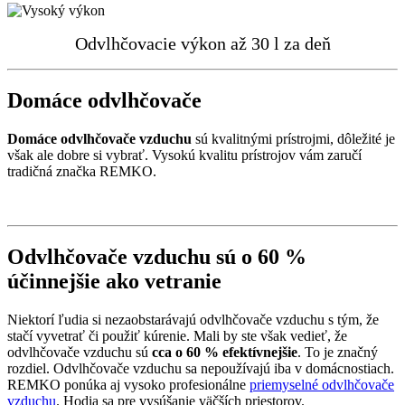
Odvlhčovacie výkon až 30 l za deň
Domáce odvlhčovače
Domáce odvlhčovače vzduchu
sú kvalitnými prístrojmi, dôležité je
však ale dobre si vybrať. Vysokú kvalitu prístrojov vám zaručí
tradičná značka REMKO.
Odvlhčovače vzduchu sú o 60 %
účinnejšie ako vetranie
Niektorí ľudia si nezaobstarávajú odvlhčovače vzduchu s tým, že
stačí vyvetrať či použiť kúrenie. Mali by ste však vedieť, že
odvlhčovače vzduchu sú
cca o 60 % efektívnejšie
. To je značný
rozdiel. Odvlhčovače vzduchu sa nepoužívajú iba v domácnostiach.
REMKO ponúka aj vysoko profesionálne
priemyselné odvlhčovače
vzduchu
. Hodia sa pre vysúšanie väčších priestorov.