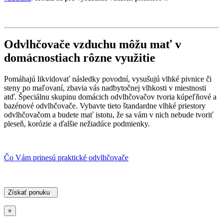
Odvlhčovače vzduchu môžu mať v
domácnostiach rôzne využitie
Pomáhajú likvidovať následky povodní, vysušujú vlhké pivnice či
steny po maľovaní, zbavia vás nadbytočnej vlhkosti v miestnosti
atď. Špeciálnu skupinu domácich odvlhčovačov tvoria kúpeľňové a
bazénové odvlhčovače. Vybavte tieto štandardne vlhké priestory
odvlhčovačom a budete mať istotu, že sa vám v nich nebude tvoriť
pleseň, korózie a ďalšie nežiadúce podmienky.
Čo Vám prinesú praktické odvlhčovače
Získať ponuku
×