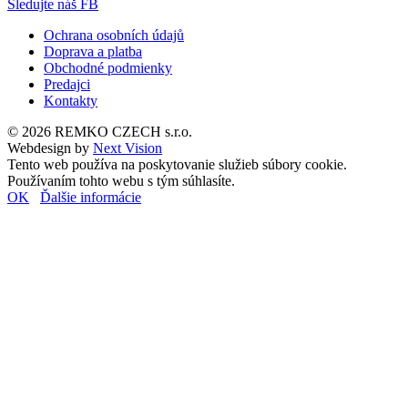
Sledujte náš FB
Ochrana osobních údajů
Doprava a platba
Obchodné podmienky
Predajci
Kontakty
© 2026 REMKO CZECH s.r.o.
Webdesign by
Next Vision
Tento web používa na poskytovanie služieb súbory cookie.
Používaním tohto webu s tým súhlasíte.
OK
Ďalšie informácie