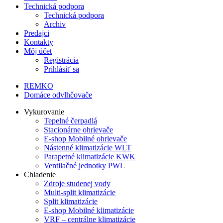
Technická podpora
Technická podpora
Archiv
Predajci
Kontakty
Môj účet
Registrácia
Prihlásiť sa
REMKO
Domáce odvlhčovače
Vykurovanie
Tepelné čerpadlá
Stacionárne ohrievače
E-shop
Mobilné ohrievače
Nástenné klimatizácie WLT
Parapetné klimatizácie KWK
Ventilačné jednotky PWL
Chladenie
Zdroje studenej vody
Multi-split klimatizácie
Split klimatizácie
E-shop
Mobilné klimatizácie
VRF – centrálne klimatizácie